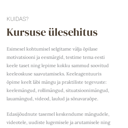
KUIDAS?
Kursuse ülesehitus
Esimesel kohtumisel selgitame välja õpilase
motivatsiooni ja eesmärgid, testime tema eesti
keele taset ning lepime kokku sammud soovitud
keeleoskuse saavutamiseks. Keeleagentuuris
õpime keelt läbi mängu ja praktiliste tegevuste:
keelemängud, rollimängud, situatsioonimängud,
lauamängud, videod, laulud ja sõnavaraõpe.
Edasijõudnute tasemel keskendume mängudele,
videotele, uudiste lugemisele ja arutamisele ning