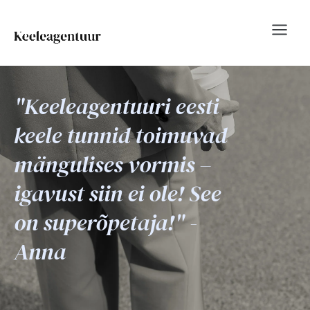
Skip
to
content
"Keeleagentuuri eesti
keele tunnid toimuvad
mängulises vormis –
igavust siin ei ole! See
on superõpetaja!" -
Anna