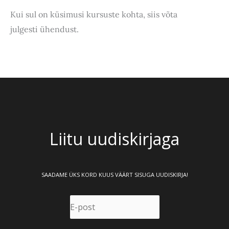
Kui sul on küsimusi kursuste kohta, siis võta
julgesti ühendust.
Liitu uudiskirjaga
SAADAME ÜKS KORD KUUS VÄÄRT SISUGA UUDISKIRJA!