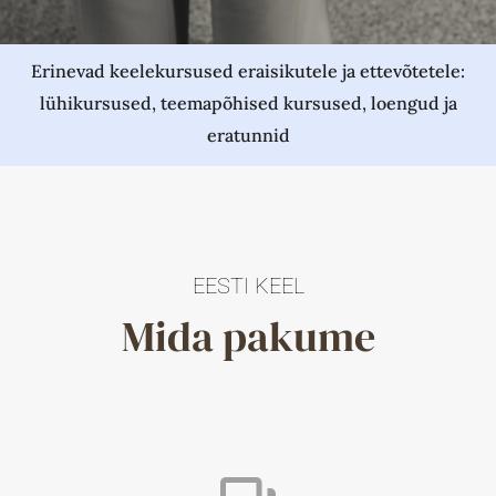
Erinevad keelekursused eraisikutele ja ettevõtetele:
lühikursused, teemapõhised kursused, loengud ja
eratunnid
EESTI KEEL
Mida pakume